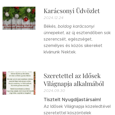
Karácsonyi Üdvözlet
2024.12.24
Békés,
boldog karácsonyi
ünnepeket
, az új esztendőben sok
szerencsét, egészséget,
személyes és közös sikereket
kívánunk Nektek.
Szeretettel az Idősek
Világnapja alkalmából
2024.09.30
Tisztelt Nyugdíjastársaim!
Az Idősek Világnapja közeledtével
szeretettel köszöntelek