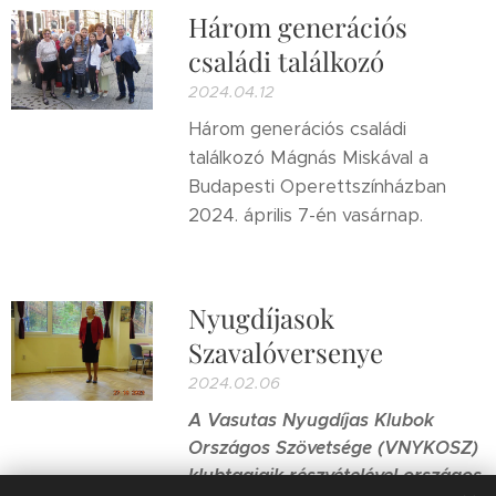
Három generációs
családi találkozó
2024.04.12
Három generációs családi
találkozó Mágnás Miskával a
Budapesti Operettszínházban
2024. április 7-én vasárnap.
Nyugdíjasok
Szavalóversenye
2024.02.06
A Vasutas Nyugdíjas Klubok
Országos Szövetsége (VNYKOSZ)
klubtagjaik részvételével országos