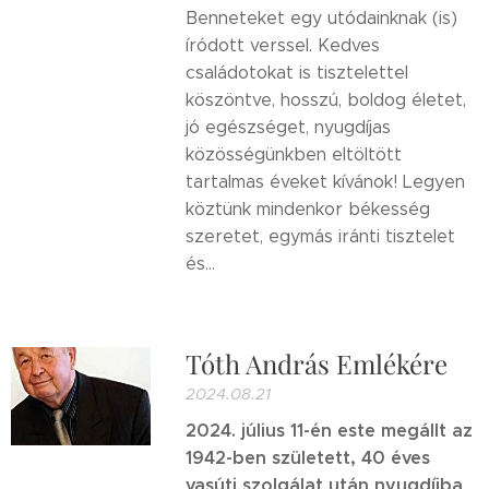
Benneteket egy utódainknak (is)
íródott verssel. Kedves
családotokat is tisztelettel
köszöntve, hosszú, boldog életet,
jó egészséget, nyugdíjas
közösségünkben eltöltött
tartalmas éveket kívánok! Legyen
köztünk mindenkor békesség
szeretet, egymás iránti tisztelet
és...
Tóth András Emlékére
2024.08.21
2024. július 11-én este megállt az
1942-ben született, 40 éves
vasúti szolgálat után nyugdíjba