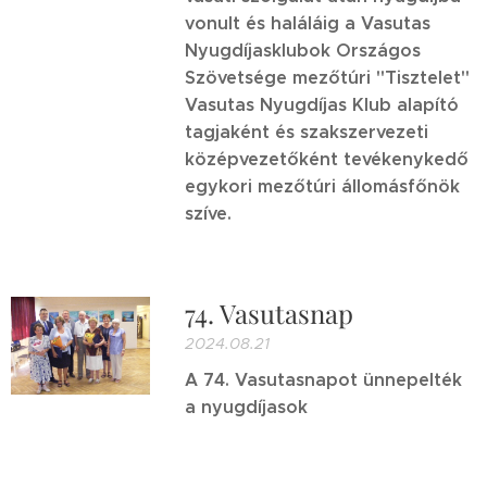
vonult és haláláig a Vasutas
Nyugdíjasklubok Országos
Szövetsége mezőtúri "Tisztelet"
Vasutas Nyugdíjas Klub alapító
tagjaként és szakszervezeti
középvezetőként tevékenykedő
egykori mezőtúri állomásfőnök
szíve.
74. Vasutasnap
2024.08.21
A 74. Vasutasnapot ünnepelték
a nyugdíjasok