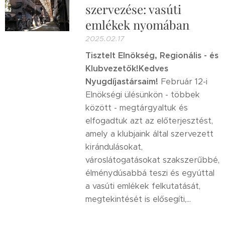
szervezése: vasúti
emlékek nyomában
2025.02.17
Tisztelt Elnökség, Regionális - és
Klubvezetők!
Kedves
Nyugdíjastársaim!
Február 12-i
Elnökségi ülésünkön - többek
között - megtárgyaltuk és
elfogadtuk azt az előterjesztést,
amely a klubjaink által szervezett
kirándulásokat,
városlátogatásokat szakszerűbbé,
élménydúsabbá teszi és egyúttal
a vasúti emlékek felkutatását,
megtekintését is elősegíti,...