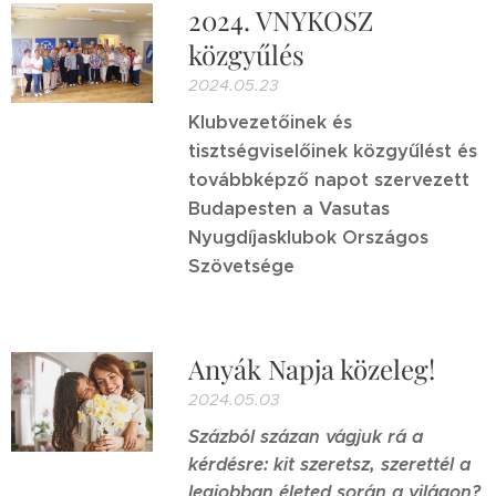
2024. VNYKOSZ
közgyűlés
2024.05.23
Klubvezetőinek és
tisztségviselőinek közgyűlést és
továbbképző napot szervezett
Budapesten a Vasutas
Nyugdíjasklubok Országos
Szövetsége
Anyák Napja közeleg!
2024.05.03
Százból százan vágjuk rá a
kérdésre: kit szeretsz, szerettél a
legjobban életed során a világon?