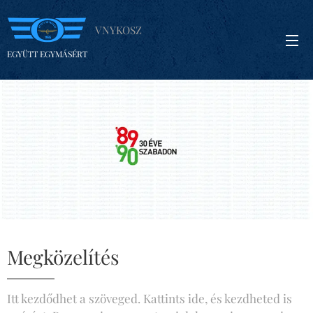
VNYKOSZ
EGYÜTT EGYMÁSÉRT
Megközelítés
Itt kezdődhet a szöveged. Kattints ide, és kezdheted is