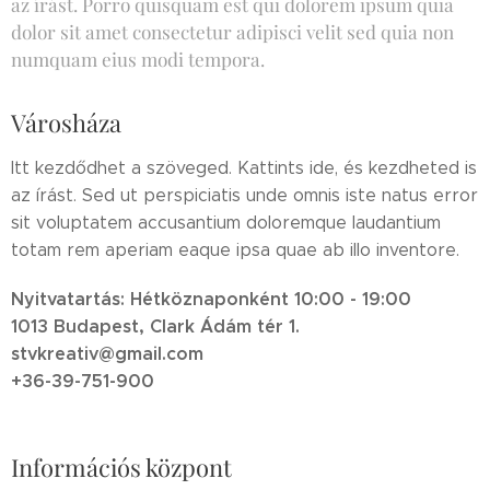
az írást. Porro quisquam est qui dolorem ipsum quia
dolor sit amet consectetur adipisci velit sed quia non
numquam eius modi tempora.
Városháza
Itt kezdődhet a szöveged. Kattints ide, és kezdheted is
az írást. Sed ut perspiciatis unde omnis iste natus error
sit voluptatem accusantium doloremque laudantium
totam rem aperiam eaque ipsa quae ab illo inventore.
Nyitvatartás: Hétköznaponként 10:00 - 19:00
1013 Budapest, Clark Ádám tér 1.
stvkreativ@gmail.com
+36-39-751-900
Információs központ