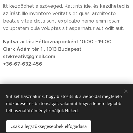
Itt kezdődhet a szöveged. Kattints ide, és kezdheted is
az írást. Illo inventore veritatis et quasi architecto
beatae vitae dicta sunt explicabo nemo enim ipsam
voluptatem quia voluptas sit aspernatur aut odit aut.
Nyitvatartás: Hétköznaponként 10:00 - 19:00
Clark Ádám tér 1., 1013 Budapest
stvkreativ@gmail.com
+36-67-632-456
Sütiket használunk, hogy biztosítsuk a weboldal megfelelő
működését és biztonságát, valamint hogy a lehető legjobb
felhasználói élményt kínáljuk Neked.
Csak a legszükségesebbek elfogadása