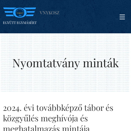
VNYKOSZ
EGYÜTT EGYMÁSÉRT
Nyomtatvány minták
2024. évi továbbképző tábor és
közgyűlés meghívója és
meghatalmazás mintája