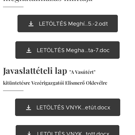
LETÖLTÉS Meghí...5.-2.odt
LETÖLTÉS Megha...ta-7.doc
Javaslattételi lap
"A Vasútért"
kitüntetésre
Vezérigazgatói Elismerő Oklevélre
LETÖLTÉS VNYK...etút.docx
LETÖLTÉS VNYK...tott.docx