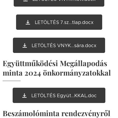
LETÖLTÉS 7.sz...tlap.docx
LETÖLTÉS VNYK...sára.docx
Együtt
működési Megállapodás
minta 2024 önko
rmányzatokkal
LETÖLTÉS Együt...KKAL.doc
Beszámolóminta rendezvényről