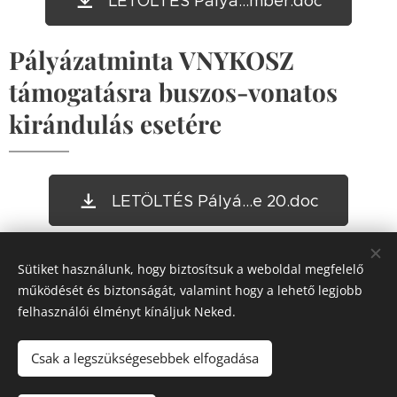
LETÖLTÉS Pályá...mber.doc
Pályázatminta VNYKOSZ
támogatásra buszos-vonatos
kirándulás esetére
LETÖLTÉS Pályá...e 20.doc
Új Statisztikai lap
Sütiket használunk, hogy biztosítsuk a weboldal megfelelő
működését és biztonságát, valamint hogy a lehető legjobb
felhasználói élményt kínáljuk Neked.
LETÖLTÉS VNYKO...vről.odt
Csak a legszükségesebbek elfogadása