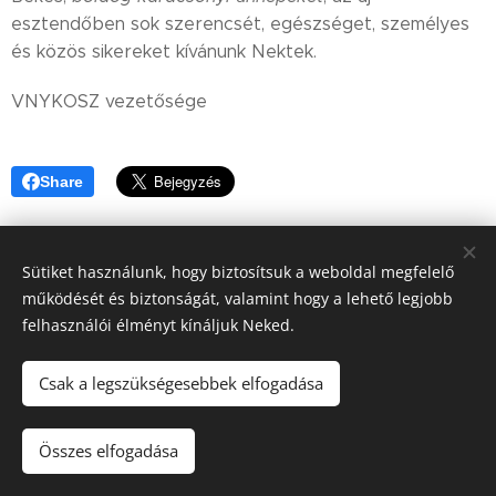
esztendőben sok szerencsét, egészséget, személyes
és közös sikereket kívánunk Nektek.
VNYKOSZ vezetősége
Share
Sütiket használunk, hogy biztosítsuk a weboldal megfelelő
működését és biztonságát, valamint hogy a lehető legjobb
felhasználói élményt kínáljuk Neked.
Csak a legszükségesebbek elfogadása
Összes elfogadása
Sütik