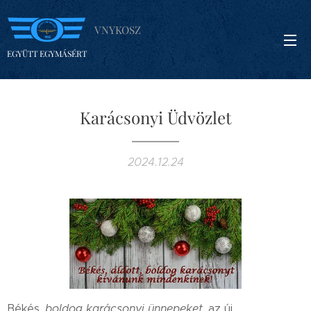
VNYKOSZ
EGYÜTT EGYMÁSÉRT
Karácsonyi Üdvözlet
2024.12.24
Békés,
boldog karácsonyi ünnepeket
, az új