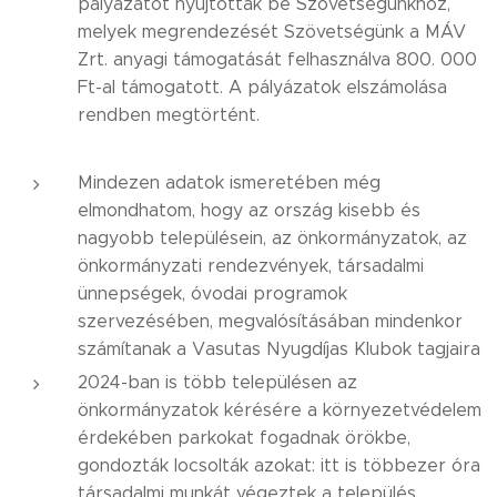
pályázatot nyújtottak be Szövetségünkhöz,
melyek megrendezését Szövetségünk a MÁV
Zrt. anyagi támogatását felhasználva 800. 000
Ft-al támogatott. A pályázatok elszámolása
rendben megtörtént.
Mindezen adatok ismeretében még
elmondhatom, hogy az ország kisebb és
nagyobb településein, az önkormányzatok, az
önkormányzati rendezvények, társadalmi
ünnepségek, óvodai programok
szervezésében, megvalósításában mindenkor
számítanak a Vasutas Nyugdíjas Klubok tagjaira
2024-ban is több településen az
önkormányzatok kérésére a környezetvédelem
érdekében parkokat fogadnak örökbe,
gondozták locsolták azokat: itt is többezer óra
társadalmi munkát végeztek a település