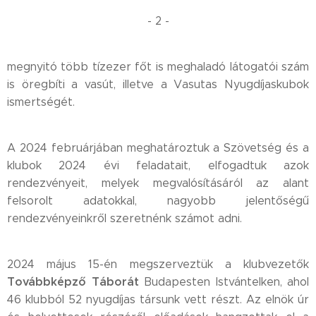
- 2 -
megnyitó több tízezer főt is meghaladó látogatói szám
is öregbíti a vasút, illetve a Vasutas Nyugdíjaskubok
ismertségét.
A 2024 februárjában meghatároztuk a Szövetség és a
klubok 2024 évi feladatait, elfogadtuk azok
rendezvényeit, melyek megvalósításáról az alant
felsorolt adatokkal, nagyobb jelentőségű
rendezvényeinkről szeretnénk számot adni.
2024 május 15-én megszerveztük a klubvezetők
Továbbképző Táborát
Budapesten Istvántelken, ahol
46 klubból 52 nyugdíjas társunk vett részt. Az elnök úr