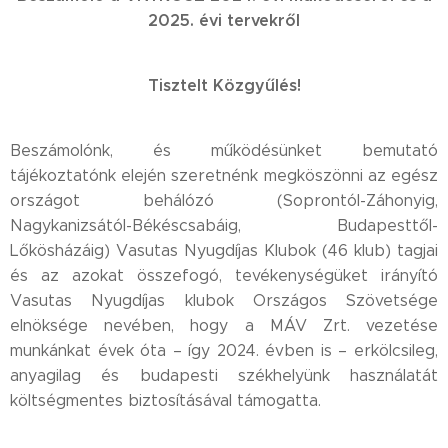
2025. évi tervekről
Tisztelt Közgyűlés!
Beszámolónk, és működésünket bemutató
tájékoztatónk elején szeretnénk megköszönni az egész
országot behálózó (Soprontól-Záhonyig,
Nagykanizsától-Békéscsabáig, Budapesttől-
Lőkösházáig) Vasutas Nyugdíjas Klubok (46 klub) tagjai
és az azokat összefogó, tevékenységüket irányító
Vasutas Nyugdíjas klubok Országos Szövetsége
elnöksége nevében, hogy a MÁV Zrt. vezetése
munkánkat évek óta – így 2024. évben is – erkölcsileg,
anyagilag és budapesti székhelyünk használatát
költségmentes biztosításával támogatta.