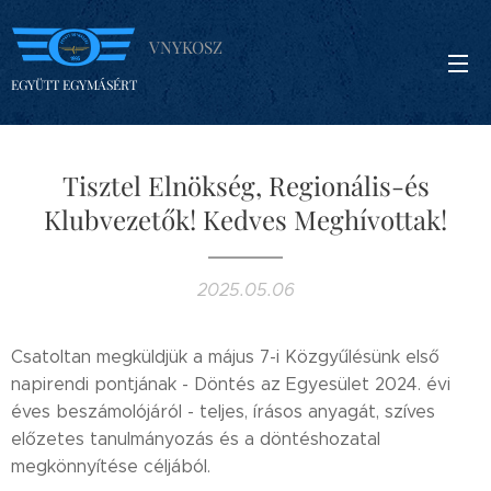
VNYKOSZ
EGYÜTT EGYMÁSÉRT
Tisztel Elnökség, Regionális-és
Klubvezetők! Kedves Meghívottak!
2025.05.06
Csatoltan megküldjük a május 7-i Közgyűlésünk első
napirendi pontjának - Döntés az Egyesület 2024. évi
éves beszámolójáról - teljes, írásos anyagát, szíves
előzetes tanulmányozás és a döntéshozatal
megkönnyítése céljából.