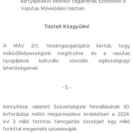
kártyajátékot kedvelő tagjainknak Szolnokon a
Vasutas Művelődési Házban.
Tisztelt Közgyűlés!
A MÁV Zrt. Vezérigazgatójától kértük, hogy
működőképességünk megőrzése, és a vasutas
nyugdíjasok kulturális, szociális, egészségügyi
lehetőségeinek
- 5 -
könnyítése, valamint Szövetségünk fennállásának 30.
évfordulója méltó megünneplése érdekében a 2024.
évi 3 millió forintos támogatási összeget egy millió
forinttal megemelni szíveskedjék.