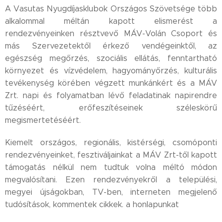
A Vasutas Nyugdíjasklubok Országos Szövetsége több
alkalommal méltán kapott elismerést a
rendezvényeinken résztvevő MÁV-Volán Csoport és
más Szervezetektől érkező vendégeinktől, az
egészség megőrzés, szociális ellátás, fenntartható
környezet és vízvédelem, hagyományőrzés, kulturális
tevékenység körében végzett munkánkért és a MÁV
Zrt. napi és folyamatban lévő feladatinak napirendre
tűzéséért, erőfeszítéseinek széleskörű
megismertetéséért.
Kiemelt országos, regionális, kistérségi, csomóponti
rendezvényeinket, fesztiváljainkat a MÁV Zrt-től kapott
támogatás nélkül nem tudtuk volna méltó módon
megvalósítani. Ezen rendezvényekről a települési,
megyei újságokban, TV-ben, interneten megjelenő
tudósítások, kommentek cikkek. a honlapunkat