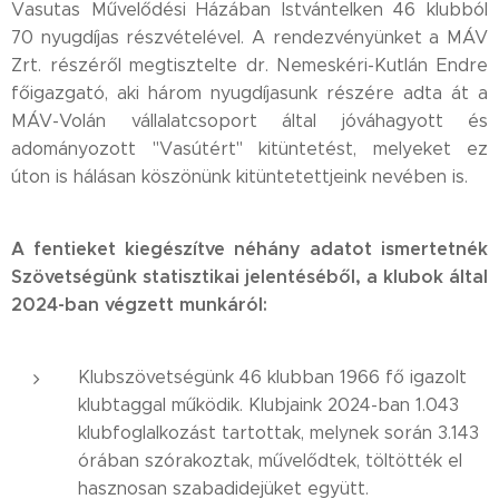
Vasutas Művelődési Házában Istvántelken 46 klubból
70 nyugdíjas részvételével. A rendezvényünket a MÁV
Zrt. részéről megtisztelte dr. Nemeskéri-Kutlán Endre
főigazgató, aki három nyugdíjasunk részére adta át a
MÁV-Volán vállalatcsoport által jóváhagyott és
adományozott "Vasútért" kitüntetést, melyeket ez
úton is hálásan köszönünk kitüntetettjeink nevében is.
A fentieket kiegészítve néhány adatot ismertetnék
Szövetségünk statisztikai jelentéséből, a klubok által
2024-ban végzett munkáról:
Klubszövetségünk 46 klubban 1966 fő igazolt
klubtaggal működik. Klubjaink 2024-ban 1.043
klubfoglalkozást tartottak, melynek során 3.143
órában szórakoztak, művelődtek, töltötték el
hasznosan szabadidejüket együtt.