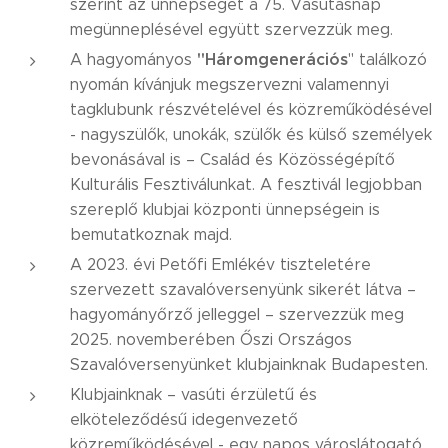
szerint az ünnepséget a 75. Vasutasnap
megünneplésével együtt szervezzük meg.
"Háromgenerációs
A hagyományos
" találkozó
nyomán kívánjuk megszervezni valamennyi
tagklubunk részvételével és közreműködésével
- nagyszülők, unokák, szülők és külső személyek
bevonásával is – Család és Közösségépítő
Kulturális Fesztiválunkat. A fesztivál legjobban
szereplő klubjai központi ünnepségein is
bemutatkoznak majd.
A 2023. évi Petőfi Emlékév tiszteletére
szervezett szavalóversenyünk sikerét látva –
hagyományőrző jelleggel – szervezzük meg
2025. novemberében Őszi Országos
Szavalóversenyünket klubjainknak Budapesten.
Klubjainknak – vasúti érzületű és
elköteleződésű idegenvezető
közreműködésével - egy napos városlátogató