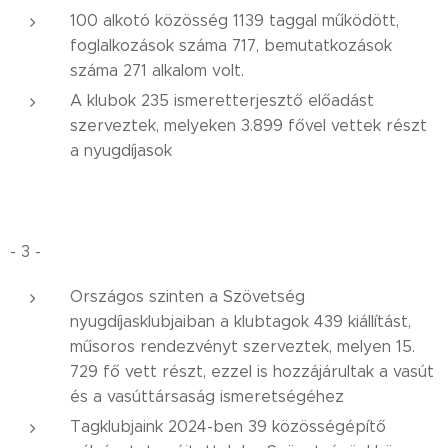
100 alkotó közösség 1139 taggal működött,
foglalkozások száma 717, bemutatkozások
száma 271 alkalom volt.
A klubok 235 ismeretterjesztő előadást
szerveztek, melyeken 3.899 fővel vettek részt
a nyugdíjasok
- 3 -
Országos szinten a Szövetség
nyugdíjasklubjaiban a klubtagok 439 kiállítást,
műsoros rendezvényt szerveztek, melyen 15.
729 fő vett részt, ezzel is hozzájárultak a vasút
és a vasúttársaság ismeretségéhez
Tagklubjaink 2024-ben 39 közösségépítő