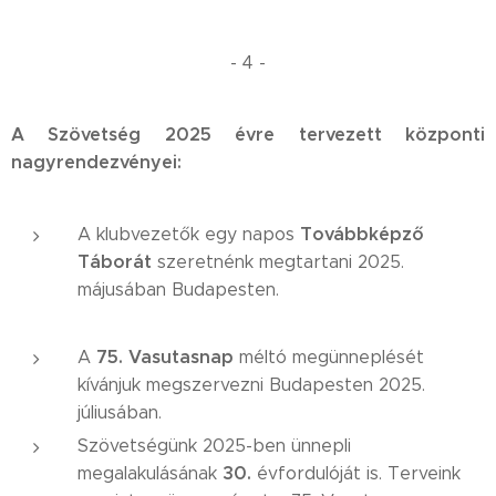
- 4 -
A Szövetség 2025 évre tervezett központi
nagyrendezvényei:
Továbbképző
A klubvezetők egy napos
Táborát
szeretnénk megtartani 2025.
májusában Budapesten.
75. Vasutasnap
A
méltó megünneplését
kívánjuk megszervezni Budapesten 2025.
júliusában.
Szövetségünk 2025-ben ünnepli
30.
megalakulásának
évfordulóját is. Terveink