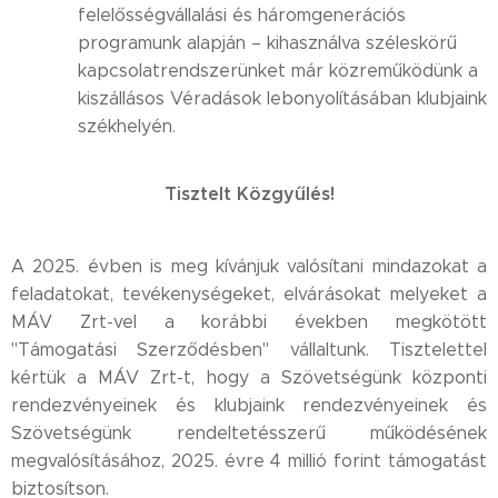
felelősségvállalási és háromgenerációs
programunk alapján – kihasználva széleskörű
kapcsolatrendszerünket már közreműködünk a
kiszállásos Véradások lebonyolításában klubjaink
székhelyén.
Tisztelt Közgyűlés!
A 2025. évben is meg kívánjuk valósítani mindazokat a
feladatokat, tevékenységeket, elvárásokat melyeket a
MÁV Zrt-vel a korábbi években megkötött
"Támogatási Szerződésben" vállaltunk. Tisztelettel
kértük a MÁV Zrt-t, hogy a Szövetségünk központi
rendezvényeinek és klubjaink rendezvényeinek és
Szövetségünk rendeltetésszerű működésének
megvalósításához, 2025. évre 4 millió forint támogatást
biztosítson.