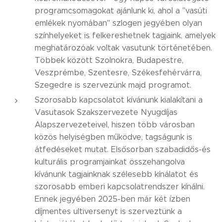
programcsomagokat ajánlunk ki, ahol a "vasúti
emlékek nyomában" szlogen jegyében olyan
színhelyeket is felkereshetnek tagjaink, amelyek
meghatározóak voltak vasutunk történetében.
Többek között Szolnokra, Budapestre,
Veszprémbe, Szentesre, Székesfehérvárra,
Szegedre is szervezünk majd programot.
Szorosabb kapcsolatot kívánunk kialakítani a
Vasutasok Szakszervezete Nyugdíjas
Alapszervezeteivel, hiszen több városban
közös helyiségben működve, tagságunk is
átfedéseket mutat. Elsősorban szabadidős-és
kulturális programjainkat összehangolva
kívánunk tagjainknak szélesebb kínálatot és
szorosabb emberi kapcsolatrendszer kínálni.
Ennek jegyében 2025-ben már két ízben
díjmentes ultiversenyt is szerveztünk a