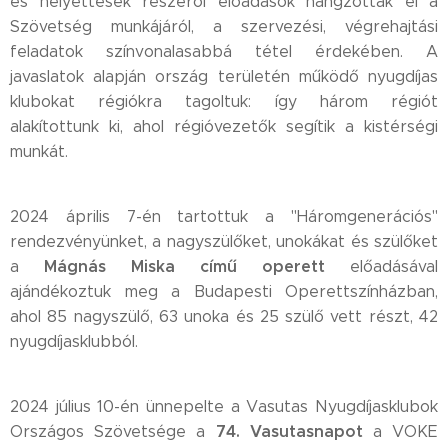
és helyettesek részéről előadások hangzottak el a
Szövetség munkájáról, a szervezési, végrehajtási
feladatok színvonalasabbá tétel érdekében. A
javaslatok alapján ország területén működő nyugdíjas
klubokat régiókra tagoltuk: így három régiót
alakítottunk ki, ahol régióvezetők segítik a kistérségi
munkát.
2024 április 7-én tartottuk a "Háromgenerációs"
rendezvényünket, a nagyszülőket, unokákat és szülőket
Mágnás Miska című operett
a
előadásával
ajándékoztuk meg a Budapesti Operettszínházban,
ahol 85 nagyszülő, 63 unoka és 25 szülő vett részt, 42
nyugdíjasklubból.
2024 július 10-én ünnepelte a Vasutas Nyugdíjasklubok
74. Vasutasnapot
Országos Szövetsége a
a VOKE