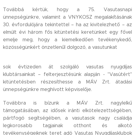
Továbbá kértük, hogy a 75. Vasutasnapi
ünnepségünkre, valamint a VNYKOSZ megalakításának
30. évfordulójára tekintettel – ha az kivitelezhető – az
elmúlt évi három fős kitüntetési keretünket egy fővel
emelje meg, hogy a kiemelkedően tevékenykedő,
közösségünkért önzetlenűl dolgozó, a vasutunkat
sok évtizeden át szolgáló vasutas nyugdíjas
klubtársainkat – felterjesztésünk alapján - "Vasútért"
kitüntetésben részesíthesse a MÁV Zrt. átadási
ünnepségünkre meghívott képviselője.
Továbbra is bízunk a MÁV Zrt. nagylelkű
támogatásában, az idősek iránti elkötelezettségében,
pártfogó segítségében, a vasutasok nagy családja
legkorosabb tagjainak otthont és alkotó
tevékenységeiknek teret adó Vasutas Nyugdíjasklubok