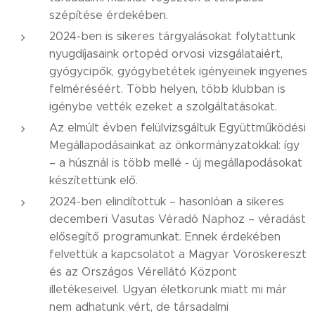
szépítése érdekében.
2024-ben is sikeres tárgyalásokat folytattunk
nyugdíjasaink ortopéd orvosi vizsgálataiért,
gyógycipők, gyógybetétek igényeinek ingyenes
felméréséért. Több helyen, több klubban is
igénybe vették ezeket a szolgáltatásokat.
Az elmúlt évben felülvizsgáltuk Együttműködési
Megállapodásainkat az önkormányzatokkal: így
– a húsznál is több mellé - új megállapodásokat
készítettünk elő.
2024-ben elindítottuk – hasonlóan a sikeres
decemberi Vasutas Véradó Naphoz – véradást
elősegítő programunkat. Ennek érdekében
felvettük a kapcsolatot a Magyar Vöröskereszt
és az Országos Vérellátó Központ
illetékeseivel. Ugyan életkorunk miatt mi már
nem adhatunk vért, de társadalmi