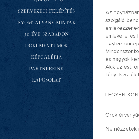
SZERVEZETI FELÉPÍTÉS
Az egyházban 
szolgáló benc
NYOMTATVÁNY MINTÁK
emlékezzenek 
30 ÉVE SZABADON
emlékére, és 
egyház ünnepn
DOKUMENTUMOK
Mindenszentek
KÉPGALÉRIA
és nagyok keln
Akik az esti ó
PARTNEREINK
fények az élet
KAPCSOLAT
LEGYEN KÖN
Örök érvényűe
Ne nézzetek 