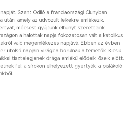
apját. Szent Odiló a franciaországi Clunyban
után, amely az üdvözült lelkekre emlékezik,
ertyát, mécsest gyújtunk elhunyt szeretteink
szágon a halottak napja fokozatosan vált a katolikus
ytakról való megemlékezés napjává. Ebben az évben
r utolsó napjain virágba borulnak a temetők. Kicsik
kkal tisztelegjenek drága emlékű elődeik, őseik előtt.
tnek fel: a sírokon elhelyezett gyertyák, a pislákoló
nkből.