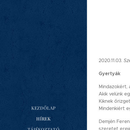
2020.11.03.
Sz
Gyertyák
Mindazokért, 
Akik velünk e
Kiknek őrizget
KEZDŐLAP
Mindenkiért e
HÍREK
Demjén Ferenc
szeretet erejé
TÁJÉKOZTATÓ