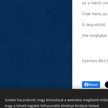
az a halott a
Csak hamu az,
A láng eltűnt.
(Ha meghalok,
Szentes Bíró
Share
Sütiket használunk, hogy biztosítsuk a weboldal megfelelő műkö
hogy a lehető legjobb felhasználói élményt kínáljuk Neked.