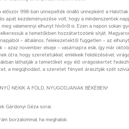
először 998-ban ünnepelték önálló ünnepként a Halottak n
és apát kezdeményezése volt, hogy a mindenszentek napja 
meg valamennyi elhunyt hívőről is. Ezen a napon sokan gy
felkeressük a temetőkben hozzátartozóink sírját. Magyaror
apjából – általános, felekezetektől független – az elhun
 – azaz november elseje – vasárnapra esik, így már októbe
ek útra, hogy szeretetükkel, emlékeik felidézésével, virágai
rákban láthatják a temetőket egy élő virágoskertet fedezhe
et, a megújhodást, a szeretet fényeit árasztják szét szívü
NYŰ NEKIK A FÖLD, NYUGODJANAK BÉKÉBEN!
k Gárdonyi Géza sorai:
rám borzalommal, ha meghalok: