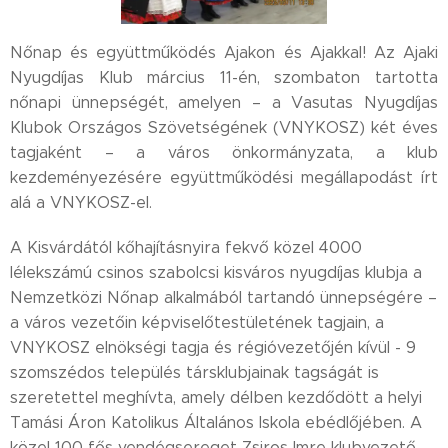
Nőnap és együttműködés Ajakon és Ajakkal!
Az Ajaki
Nyugdíjas Klub március 11-én, szombaton tartotta
nőnapi ünnepségét, amelyen – a Vasutas Nyugdíjas
Klubok Országos Szövetségének (VNYKOSZ) két éves
tagjaként – a város önkormányzata, a klub
kezdeményezésére együttműködési megállapodást írt
alá a VNYKOSZ-el.
A Kisvárdától kőhajításnyira fekvő közel 4000
lélekszámú csinos szabolcsi kisváros nyugdíjas klubja a
Nemzetközi Nőnap alkalmából tartandó ünnepségére –
a város vezetőin képviselőtestületének tagjain, a
VNYKOSZ elnökségi tagja és régióvezetőjén kívül - 9
szomszédos település társklubjainak tagságát is
szeretettel meghívta, amely délben kezdődött a helyi
Tamási Áron Katolikus Általános Iskola ebédlőjében. A
közel 100 fős vendégsereget Zsiros Imre klubvezető –