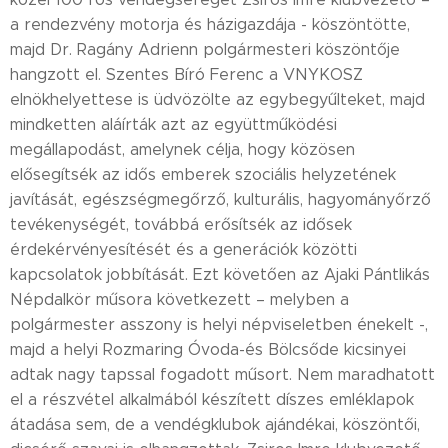
a rendezvény motorja és házigazdája - köszöntötte,
majd Dr. Ragány Adrienn polgármesteri köszöntője
hangzott el. Szentes Bíró Ferenc a VNYKOSZ
elnökhelyettese is üdvözölte az egybegyűlteket, majd
mindketten aláírták azt az együttműködési
megállapodást, amelynek célja, hogy közösen
elősegítsék az idős emberek szociális helyzetének
javítását, egészségmegőrző, kulturális, hagyományőrző
tevékenységét, továbbá erősítsék az idősek
érdekérvényesítését és a generációk közötti
kapcsolatok jobbítását. Ezt követően az Ajaki Pántlikás
Népdalkör műsora következett – melyben a
polgármester asszony is helyi népviseletben énekelt -,
majd a helyi Rozmaring Óvoda-és Bölcsőde kicsinyei
adtak nagy tapssal fogadott műsort. Nem maradhatott
el a részvétel alkalmából készített díszes emléklapok
átadása sem, de a vendégklubok ajándékai, köszöntői,