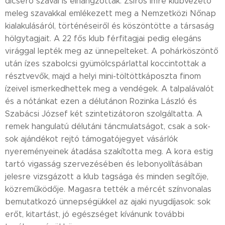
dicsérő szavai is elhangzottak. Zsiros Imre klubvezető
meleg szavakkal emlékezett meg a Nemzetközi Nőnap
kialakulásáról, történéseiről és köszöntötte a társaság
hölgytagjait. A 22 fős klub férfitagjai pedig elegáns
virággal lepték meg az ünnepelteket. A pohárköszöntő
után ízes szabolcsi gyümölcspárlattal koccintottak a
résztvevők, majd a helyi mini-töltöttkáposzta finom
ízeivel ismerkedhettek meg a vendégek. A talpalávalót
és a nótánkat ezen a délutánon Rozinka László és
Szabácsi József két szintetizátoron szolgáltatta. A
remek hangulatú délutáni táncmulatságot, csak a sok-
sok ajándékot rejtó támogatójegyet vásárlók
nyereményeinek átadása szakította meg. A kora estig
tartó vigasság szervezésében és lebonyolításában
jelesre vizsgázott a klub tagsága és minden segítője,
közreműködője. Magasra tették a mércét színvonalas
bemutatkozó ünnepségükkel az ajaki nyugdíjasok: sok
erőt, kitartást, jó egészséget kívánunk további