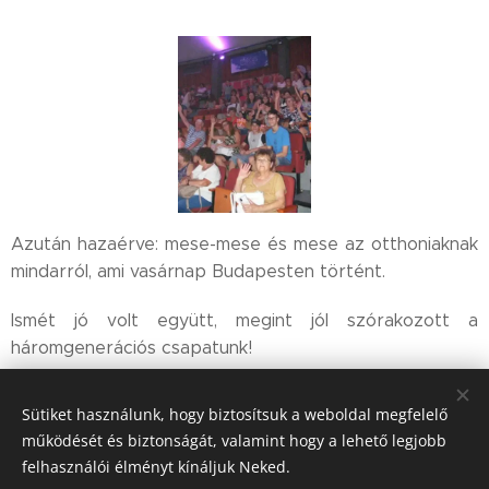
Azután hazaérve: mese-mese és mese az otthoniaknak
mindarról, ami vasárnap Budapesten történt.
Ismét jó volt együtt, megint jól szórakozott a
háromgenerációs csapatunk!
Sütiket használunk, hogy biztosítsuk a weboldal megfelelő
Szentes Bíró Ferenc
működését és biztonságát, valamint hogy a lehető legjobb
felhasználói élményt kínáljuk Neked.