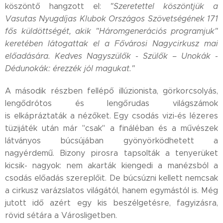
köszöntő hangzott el:
"
Szeretettel köszöntjük a
Vasutas Nyugdíjas Klubok Országos Szövetségének 171
fős küldöttségét, akik
"Háromgenerációs programjuk"
keretében látogattak el a Fővárosi Nagycirkusz mai
előadására. K
edves Nagyszülők - Szülők – Unokák -
Dédunokák: érezzék jól magukat."
A második részben fellépő illúzionista, görkorcsolyás,
lengődrótos és lengőrudas világszámok
is elkápráztaták a nézőket. Egy csodás vizi-és lézeres
tüzijáték után már "csak" a fináléban és a művészek
látványos búcsújában gyönyörködhetett a
nagyérdemű. Bizony pirosra tapsolták a tenyerüket
kicsik- nagyok: nem akarták kiengedi a manézsból a
csodás előadás szereplőit. De búcsúzni kellett nemcsak
a cirkusz varázslatos világától, hanem egymástól is. Még
jutott idő azért egy kis beszélgetésre, fagyizásra,
rövid sétára a Városligetben.