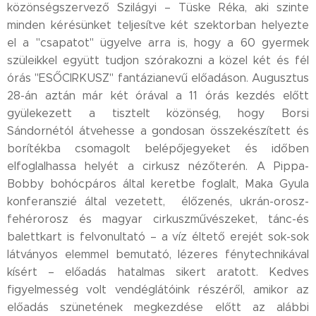
közönségszervező Szilágyi – Tüske Réka, aki szinte
minden kérésünket teljesítve két szektorban helyezte
el a "csapatot" ügyelve arra is, hogy a 60 gyermek
szüleikkel együtt tudjon szórakozni a közel két és fél
órás "ESŐCIRKUSZ" fantázianevű előadáson. Augusztus
28-án aztán már két órával a 11 órás kezdés előtt
gyülekezett a tisztelt közönség, hogy Borsi
Sándornétól átvehesse a gondosan összekészített és
borítékba csomagolt belépőjegyeket és időben
elfoglalhassa helyét a cirkusz nézőterén. A Pippa-
Bobby bohócpáros által keretbe foglalt, Maka Gyula
konferanszié által vezetett, élőzenés, ukrán-orosz-
fehérorosz és magyar cirkuszművészeket, tánc-és
balettkart is felvonultató – a víz éltető erejét sok-sok
látványos elemmel bemutató, lézeres fénytechnikával
kísért – előadás hatalmas sikert aratott. Kedves
figyelmesség volt vendéglátóink részéről, amikor az
előadás szünetének megkezdése előtt az alábbi