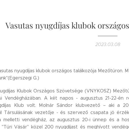
Vasutas nyugdíjas klubok országos
2023.03.08
sutas nyugdíjas klubok országos találkozója Mezőtúron. Mott
nk"(Egerszegi G.)
ugdíjas Klubok Országos Szövetsége (VNYKOSZ) Mezőtúro
esi Vendégházában. A két napos - augusztus 21-22-én re
díjas Klub volt. Molnár Sándor klubvezető – aki a 20
vil Társulásának vezetője - és szervező csapata jó érzé
a melletti vendégház, az augusztus 20-i ünnep és a ho
 "Túri Vásár" közel 200 nyugdíjast és meghívott vendége