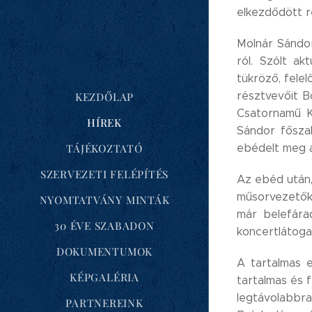
elkezdődött r
Molnár Sándo
ról. Szólt ak
tükröző, fele
résztvevőit B
KEZDŐLAP
Csatornamű K
HÍREK
Sándor főszak
TÁJÉKOZTATÓ
ebédelt meg a
SZERVEZETI FELÉPÍTÉS
Az ebéd után,
műsorvezetők 
NYOMTATVÁNY MINTÁK
már belefára
30 ÉVE SZABADON
koncertlátoga
DOKUMENTUMOK
A tartalmas e
KÉPGALÉRIA
tartalmas és 
legtávolabbra
PARTNEREINK