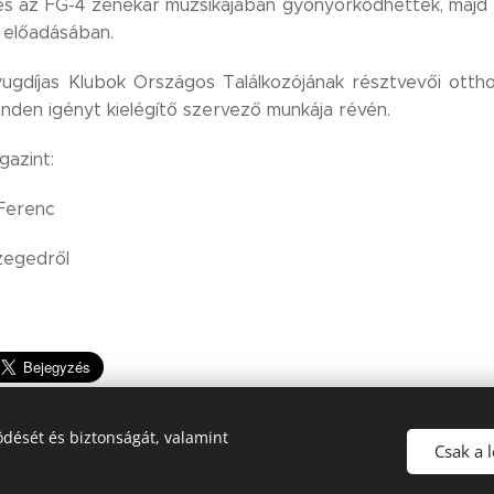
s az FG-4 zenekar muzsikájában gyönyörködhettek, majd B
 előadásában.
gdíjas Klubok Országos Találkozójának résztvevői otthonr
inden igényt kielégítő szervező munkája révén.
azint:
 Ferenc
zegedről
dését és biztonságát, valamint
Csak a 