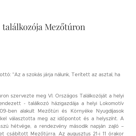
 találkozója Mezőtúron
ó: "Az a szokás járja nálunk, Terített az asztal, ha
n szervezte meg VI. Országos Találkozóját a helyi
ndezett - találkozó házigazdája a helyi Lokomotív
09-ben alakult Mezőtúri és Környéke Nyugdíjasok
kkel választotta meg az időpontot és a helyszínt. A
sszú hétvége, a rendezvény második napján zajló –
t csábított Mezőtúrra. Az augusztus 21-i 11 órakor