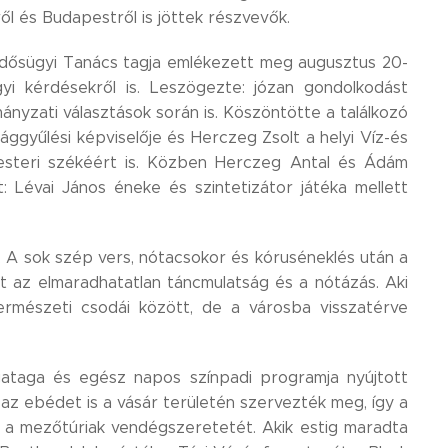
l és Budapestről is jöttek részvevők.
Idősügyi Tanács tagja emlékezett meg augusztus 20-
sügyi kérdésekről is. Leszögezte: józan gondolkodást
ányzati választások során is. Köszöntötte a találkozó
ággyűlési képviselője és Herczeg Zsolt a helyi Víz-és
rmesteri székéért is. Közben Herczeg Antal és Ádám
: Lévai János éneke és szintetizátor játéka mellett
. A sok szép vers, nótacsokor és kóruséneklés után a
t az elmaradhatatlan táncmulatság és a nótázás. Aki
ermészeti csodái között, de a városba visszatérve
rgataga és egész napos színpadi programja nyújtott
az ebédet is a vásár területén szervezték meg, így a
s a mezőtúriak vendégszeretetét. Akik estig maradta