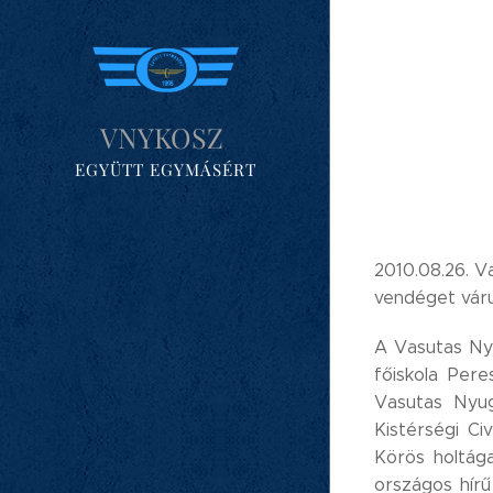
VNYKOSZ
EGYÜTT EGYMÁSÉRT
2010.08.26. Va
vendéget váru
A Vasutas Ny
főiskola Per
Vasutas Nyug
Kistérségi Ci
Körös holtág
országos hírű