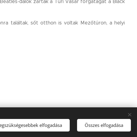
eatles-dalok zárták a Túri Vásár forgatagát a Black
a találtak, sőt otthon is voltak Mezőtúron, a helyi
legszükségesebbek elfogadása
Összes elfogadása