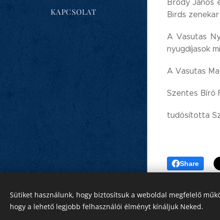
Bródy János é
KAPCSOLAT
Birds zenekar
A Vasutas Nyu
nyugdíjasok m
A Vasutas Mag
Szentes Bíró
tudósította S
Share
Sütiket használunk, hogy biztosítsuk a weboldal megfelelő műkö
hogy a lehető legjobb felhasználói élményt kínáljuk Neked.
Sütik