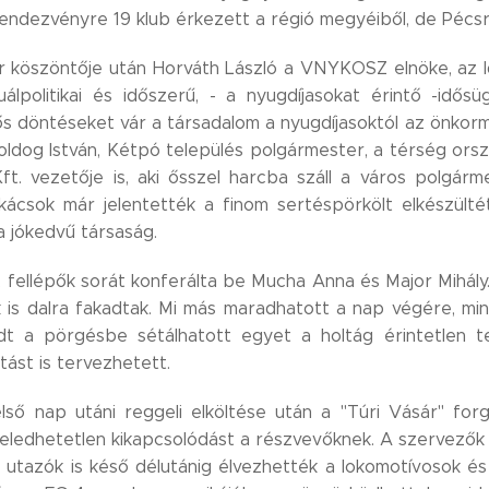
endezvényre 19 klub érkezett a régió megyéiből, de Pécsrő
r köszöntője után Horváth László a VNYKOSZ elnöke, az 
tuálpolitikai és időszerű, - a nyugdíjasokat érintő -idő
lős döntéseket vár a társadalom a nyugdíjasoktól az önkorm
oldog István, Kétpó település polgármester, a térség orsz
ft. vezetője is, aki ősszel harcba száll a város polgá
ácsok már jelentették a finom sertéspörkölt elkészültét
 jókedvű társaság.
 fellépők sorát konferálta be Mucha Anna és Major Mihály
is dalra fakadtak. Mi más maradhatott a nap végére, min
dt a pörgésbe sétálhatott egyet a holtág érintetlen t
tást is tervezhetett.
lső nap utáni reggeli elköltése után a "Túri Vásár" fo
feledhetetlen kikapcsolódást a részvevőknek. A szervezők 
 utazók is késő délutánig élvezhették a lokomotívosok é