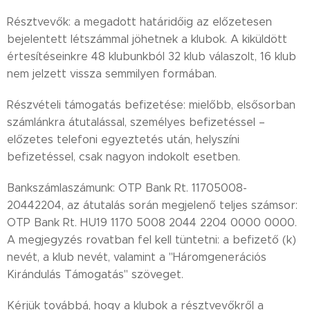
Résztvevők: a megadott határidőig az előzetesen
bejelentett létszámmal jöhetnek a klubok. A kiküldött
értesítéseinkre 48 klubunkból 32 klub válaszolt, 16 klub
nem jelzett vissza semmilyen formában.
Részvételi támogatás befizetése: mielőbb, elsősorban
számlánkra átutalással, személyes befizetéssel –
előzetes telefoni egyeztetés után, helyszíni
befizetéssel, csak nagyon indokolt esetben.
Bankszámlaszámunk: OTP Bank Rt. 11705008-
20442204, az átutalás során megjelenő teljes számsor:
OTP Bank Rt. HU19 1170 5008 2044 2204 0000 0000.
A megjegyzés rovatban fel kell tüntetni: a befizető (k)
nevét, a klub nevét, valamint a "Háromgenerációs
Kirándulás Támogatás" szöveget.
Kérjük továbbá, hogy a klubok a résztvevőkről a