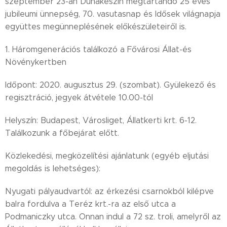
szeptember 23-án Dunakeszin megtartandó 25 éves
jubileumi ünnepség, 70. vasutasnap és Idősek világnapja
együttes megünneplésének előkészületeiről is.
1. Háromgenerációs találkozó a Fővárosi Állat-és
Növénykertben
Időpont: 2020. augusztus 29. (szombat). Gyülekező és
regisztráció, jegyek átvétele 10.00-tól
Helyszín: Budapest, Városliget, Állatkerti krt. 6-12.
Találkozunk a főbejárat előtt.
Közlekedési, megközelítési ajánlatunk (egyéb eljutási
megoldás is lehetséges):
Nyugati pályaudvartól: az érkezési csarnokból kilépve
balra fordulva a Teréz krt.-ra az első utca a
Podmaniczky utca. Onnan indul a 72 sz. troli, amelyről az