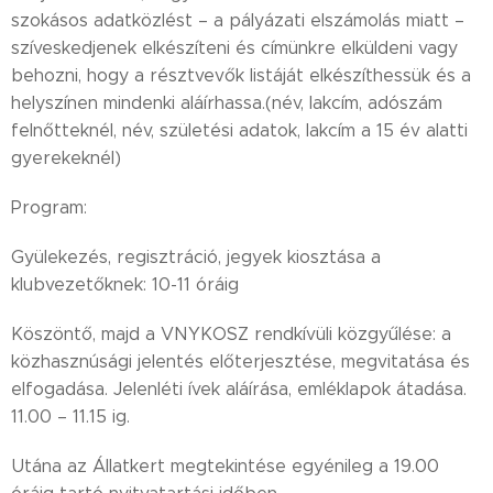
szokásos adatközlést – a pályázati elszámolás miatt –
szíveskedjenek elkészíteni és címünkre elküldeni vagy
behozni, hogy a résztvevők listáját elkészíthessük és a
helyszínen mindenki aláírhassa.(név, lakcím, adószám
felnőtteknél, név, születési adatok, lakcím a 15 év alatti
gyerekeknél)
Program:
Gyülekezés, regisztráció, jegyek kiosztása a
klubvezetőknek: 10-11 óráig
Köszöntő, majd a VNYKOSZ rendkívüli közgyűlése: a
közhasznúsági jelentés előterjesztése, megvitatása és
elfogadása. Jelenléti ívek aláírása, emléklapok átadása.
11.00 – 11.15 ig.
Utána az Állatkert megtekintése egyénileg a 19.00