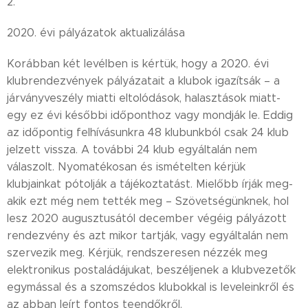
2.
2020. évi pályázatok aktualizálása
Korábban két levélben is kértük, hogy a 2020. évi
klubrendezvények pályázatait a klubok igazítsák – a
járványveszély miatti eltolódások, halasztások miatt-
egy ez évi későbbi időponthoz vagy mondják le. Eddig
az időpontig felhívásunkra 48 klubunkból csak 24 klub
jelzett vissza. A további 24 klub egyáltalán nem
válaszolt. Nyomatékosan és ismételten kérjük
klubjainkat pótolják a tájékoztatást. Mielőbb írják meg-
akik ezt még nem tették meg – Szövetségünknek, hol
lesz 2020 augusztusától december végéig pályázott
rendezvény és azt mikor tartják, vagy egyáltalán nem
szervezik meg. Kérjük, rendszeresen nézzék meg
elektronikus postaládájukat, beszéljenek a klubvezetők
egymással és a szomszédos klubokkal is leveleinkről és
az abban leírt fontos teendőkről.