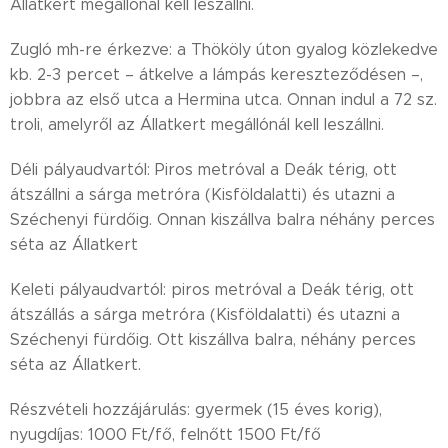
Állatkert megállónál kell leszállni.
Zugló mh-re érkezve: a Thököly úton gyalog közlekedve
kb. 2-3 percet – átkelve a lámpás kereszteződésen –,
jobbra az első utca a Hermina utca. Onnan indul a 72 sz.
troli, amelyről az Állatkert megállónál kell leszállni.
Déli pályaudvartól: Piros metróval a Deák térig, ott
átszállni a sárga metróra (Kisföldalatti) és utazni a
Széchenyi fürdőig. Onnan kiszállva balra néhány perces
séta az Állatkert
Keleti pályaudvartól: piros metróval a Deák térig, ott
átszállás a sárga metróra (Kisföldalatti) és utazni a
Széchenyi fürdőig. Ott kiszállva balra, néhány perces
séta az Állatkert.
Részvételi hozzájárulás: gyermek (15 éves korig),
nyugdíjas: 1000 Ft/fő, felnőtt 1500 Ft/fő