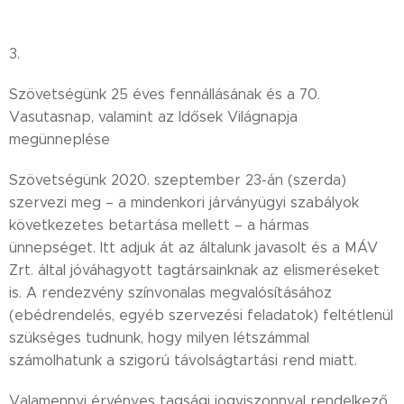
3.
Szövetségünk 25 éves fennállásának és a 70.
Vasutasnap, valamint az Idősek Világnapja
megünneplése
Szövetségünk 2020. szeptember 23-án (szerda)
szervezi meg – a mindenkori járványügyi szabályok
következetes betartása mellett – a hármas
ünnepséget. Itt adjuk át az általunk javasolt és a MÁV
Zrt. által jóváhagyott tagtársainknak az elismeréseket
is. A rendezvény színvonalas megvalósításához
(ebédrendelés, egyéb szervezési feladatok) feltétlenül
szükséges tudnunk, hogy milyen létszámmal
számolhatunk a szigorú távolságtartási rend miatt.
Valamennyi érvényes tagsági jogviszonnyal rendelkező