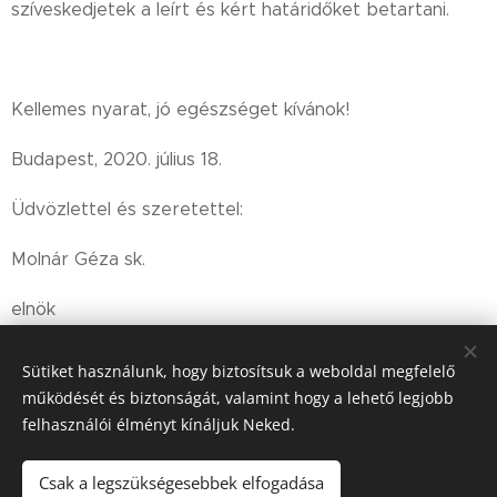
szíveskedjetek a leírt és kért határidőket betartani.
Kellemes nyarat, jó egészséget kívánok!
Budapest, 2020. július 18.
Üdvözlettel és szeretettel:
Molnár Géza sk.
elnök
Sütiket használunk, hogy biztosítsuk a weboldal megfelelő
működését és biztonságát, valamint hogy a lehető legjobb
felhasználói élményt kínáljuk Neked.
Share
Csak a legszükségesebbek elfogadása