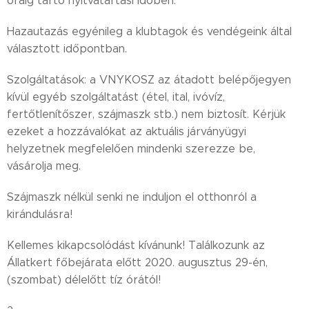
óráig tartó nyitvatartási időben.
Hazautazás egyénileg a klubtagok és vendégeink által
választott időpontban.
Szolgáltatások: a VNYKOSZ az átadott belépőjegyen
kívül egyéb szolgáltatást (étel, ital, ivóvíz,
fertőtlenítőszer, szájmaszk stb.) nem biztosít. Kérjük
ezeket a hozzávalókat az aktuális járványügyi
helyzetnek megfelelően mindenki szerezze be,
vásárolja meg.
Szájmaszk nélkül senki ne induljon el otthonról a
kirándulásra!
Kellemes kikapcsolódást kívánunk! Találkozunk az
Állatkert főbejárata előtt 2020. augusztus 29-én,
(szombat) délelőtt tíz órától!