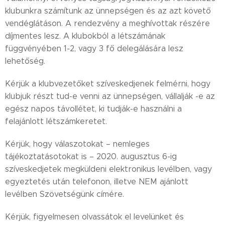
klubunkra számítunk az ünnepségen és az azt követő
vendéglátáson. A rendezvény a meghívottak részére
díjmentes lesz. A klubokból a létszámának
függvényében 1-2, vagy 3 fő delegálására lesz
lehetőség.
Kérjük a klubvezetőket szíveskedjenek felmérni, hogy
klubjuk részt tud-e venni az ünnepségen, vállalják -e az
egész napos távollétet, ki tudják-e használni a
felajánlott létszámkeretet.
Kérjük, hogy válaszotokat – nemleges
tájékoztatásotokat is – 2020. augusztus 6-ig
szíveskedjetek megküldeni elektronikus levélben, vagy
egyeztetés után telefonon, illetve NEM ajánlott
levélben Szövetségünk címére.
Kérjük, figyelmesen olvassátok el levelünket és